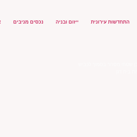
התחדשות עירונית
ייזום ובניה
נכסים מניבים
צ
כן שטחי מסחר בסמוך לכביש