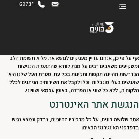
*6973
הצהרת נגישות
אנו בשלושה בונים התחדשות עירונית בפ"ת בע"מ נוקטים את מירב
המאמצים על מנת לספק לכל לקוחותינו שירות שוויוני, מכובד, נגיש
ומקצועי. לפיכך, בהתאם לחוק שוויון זכויות לאנשים עם מוגבלות
תשנ"ח-1998 והמלצות התקן הישראלי (ת"י 5568), אתר זה הונגש
ברמה AA כפי שזו הוגדרה בתקן הבינלאומי WCAG 2.0.
אף על פי כן, אנחנו עדיין מעניקים לנושא את מלוא תשומת הלב
ומשקיעים משאבים רבים על מנת לוודא שהתאמות הנגישות
הנדרשות תהיינה תקפות ותקינות בכל עת. מטרת העל שלנו היא
שאנשים בעלי מוגבלות יוכלו לקבל את השירותים הניתנים לכלל
הלקוחות, ללא כל שוני או הפרדה, באופן עצמאי ושוויוני.
הנגשת אתר האינטרנט
אתר שלושה בונים, על כל מרכיביו החיוניים, נבדק ונמצא נגיש
בדפדפני האינטרנט הבאים: